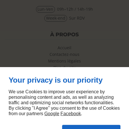
Lun-Ven
09h–12h / 14h-19h
Week-end
Sur RDV
À PROPOS
Accueil
Contactez-nous
Mentions légales
Plan du site
Your privacy is our priority
SUIVEZ-NOUS
We use Cookies to improve user experience by
personalising content and ads, as well as analyzing
traffic and optimizing social networks functionalities.
By clicking "I Agree" you consent to the use of Cookies
from our partners
Google
Facebook
.
Conception de site web