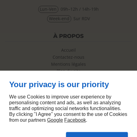
Lun-Ven
09h–12h / 14h-19h
Week-end
Sur RDV
À PROPOS
Accueil
Contactez-nous
Mentions légales
Plan du site
Your privacy is our priority
SUIVEZ-NOUS
We use Cookies to improve user experience by
personalising content and ads, as well as analyzing
traffic and optimizing social networks functionalities.
By clicking "I Agree" you consent to the use of Cookies
from our partners
Google
Facebook
.
Conception de site web